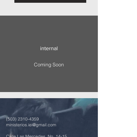
internal
Coming Soon
(503) 2310-4359
ministerios.iei@gmail.com
Calle Las Mercedes, No. 14-15,