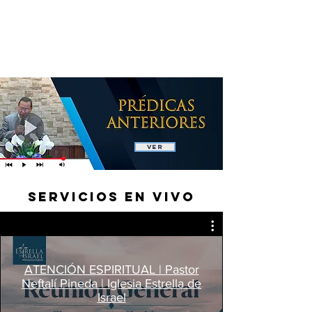
VER
SERVICIOS EN VIVO
ATENCIÓN ESPIRITUAL | Pastor
Neftalí Pineda | Iglesia Estrella de
Israel